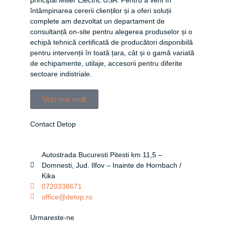
întâmpinarea cererii clienților și a oferi soluții
complete am dezvoltat un departament de
consultanță on-site pentru alegerea produselor și o
echipă tehnică certificată de producători disponibilă
pentru intervenții în toată țara, cât și o gamă variată
de echipamente, utilaje, accesorii pentru diferite
sectoare indistriale.
Vezi mai mult
Contact Detop
Autostrada Bucuresti Pitesti km 11,5 –
Domnesti, Jud. Ilfov – Inainte de Hornbach /
Kika
0720338671
office@detop.ro
Urmareste-ne