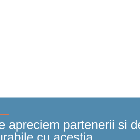
COMPANIE
SERVICII
STUDII DE CAZ
LIVRARI ECH
 apreciem partenerii si de
urabile cu acestia