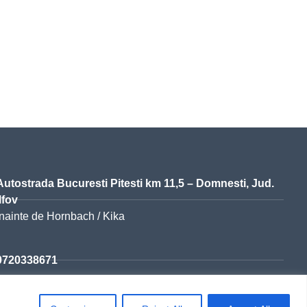
Autostrada Bucuresti Pitesti km 11,5 – Domnesti, Jud.
Ilfov
Inainte de Hornbach / Kika
0720338671
office@detop.ro