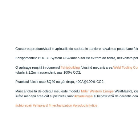
Cresterea productivitatii in aplicatiile de sudura in santiere navale se poate face
Echipamentele BUG-O System USA sunt o solutie extrem de fiabila, dezvoltata pentru
O aplicație reușită in domeniul
#shipbuilding
folosind mecanizarea
Weld Tooling Co
tubulară 1.2mm ascendent, gaz 100% CO2.
Pistoletul folosit este BQ40 cu gât drept, 400A@100% CO2.
Masca folosita de colegul meu este modelul
Miller Welders Europe
WeldMask2, ideal
Atâte mecanizarea cât și pistoletul sunt
#madeinusa
și beneficiază de garanție com
#shiprepair
#shipyard
#mechanization
#productivitytips