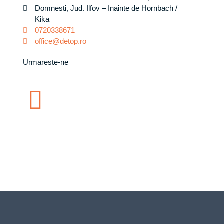
Domnesti, Jud. Ilfov – Inainte de Hornbach /
Kika
0720338671
office@detop.ro
Urmareste-ne