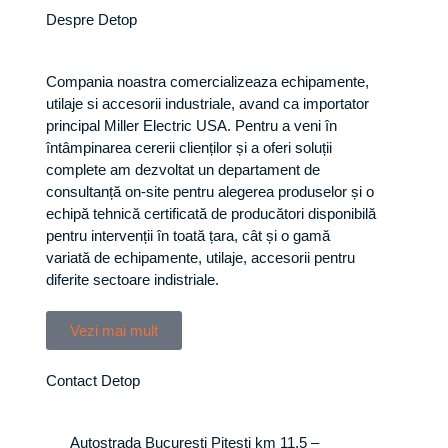
Despre Detop
Compania noastra comercializeaza echipamente,
utilaje si accesorii industriale, avand ca importator
principal Miller Electric USA. Pentru a veni în
întâmpinarea cererii clienților și a oferi soluții
complete am dezvoltat un departament de
consultanță on-site pentru alegerea produselor și o
echipă tehnică certificată de producători disponibilă
pentru intervenții în toată țara, cât și o gamă
variată de echipamente, utilaje, accesorii pentru
diferite sectoare indistriale.
Vezi mai mult
Contact Detop
Autostrada Bucuresti Pitesti km 11,5 –