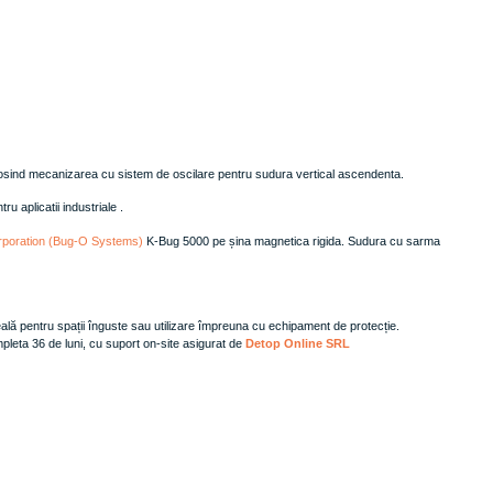
 folosind mecanizarea cu sistem de oscilare pentru sudura vertical ascendenta.
 aplicatii industriale .
rporation (Bug-O Systems)
K-Bug 5000 pe șina magnetica rigida. Sudura cu sarma
ă pentru spații înguste sau utilizare împreuna cu echipament de protecție.
pleta 36 de luni, cu suport on-site asigurat de
Detop Online SRL