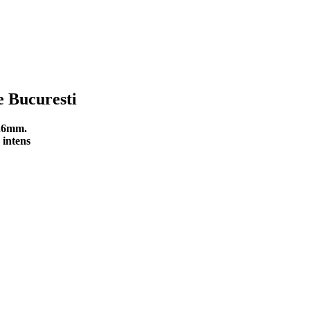
e Bucuresti
1,6mm.
 intens