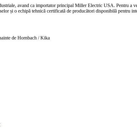
striale, avand ca importator principal Miller Electric USA. Pentru a veni
or și o echipă tehnică certificată de producători disponibilă pentru inter
Inainte de Hornbach / Kika
v