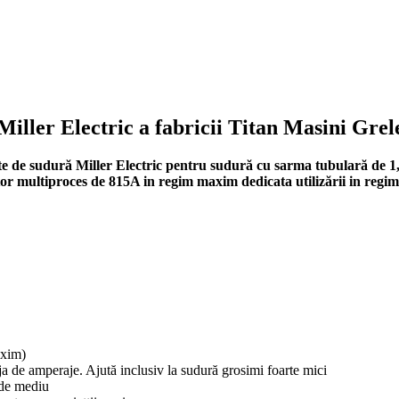
iller Electric a fabricii Titan Masini Grel
rate de sudură Miller Electric pentru sudură cu sarma tubulară de 
or multiproces de 815A in regim maxim dedicata utilizării in regim
axim)
aja de amperaje. Ajută inclusiv la sudură grosimi foarte mici
i de mediu