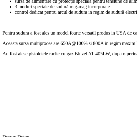
sursă de alimentare cu protecție specială pentru tensiune de alim
3 moduri speciale de sudură mig-mag incorporate
control dedicat pentru arcul de sudura in regim de sudură electr
Pentru sudura a fost ales un model foarte versatil produs in USA de c
Aceasta sursa multiproces are 650A@100% si 800A in regim maxim la d
Au fost alese pistoletele racite cu gaz Binzel AT 405LW, dupa o perioada 
Despre Detop