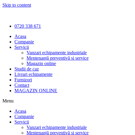
Skip to content
0720 338 671
Acasa
Companie
Servicii
Vanzari echipamente industriale
Mentenanță preventivă si service
Magazin online
Studii de caz
Livrari echipamente
Furnizori
Contact
MAGAZIN ONLINE
Menu
Acasa
Companie
Servicii
Vanzari echipamente industriale
Mentenanță preventivă si service