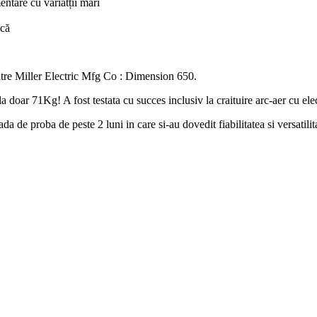
entare cu variatții mari
ică
atre Miller Electric Mfg Co : Dimension 650.
oar 71Kg! A fost testata cu succes inclusiv la craituire arc-aer cu el
de proba de peste 2 luni in care si-au dovedit fiabilitatea si versatilita