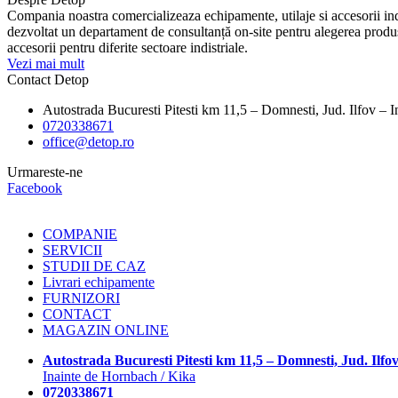
Compania noastra comercializeaza echipamente, utilaje si accesorii indu
dezvoltat un departament de consultanță on-site pentru alegerea produsel
accesorii pentru diferite sectoare indistriale.
Vezi mai mult
Contact Detop
Autostrada Bucuresti Pitesti km 11,5 – Domnesti, Jud. Ilfov – 
0720338671
office@detop.ro
Urmareste-ne
Facebook
COMPANIE
SERVICII
STUDII DE CAZ
Livrari echipamente
FURNIZORI
CONTACT
MAGAZIN ONLINE
Autostrada Bucuresti Pitesti km 11,5 – Domnesti, Jud. Ilfo
Inainte de Hornbach / Kika
0720338671