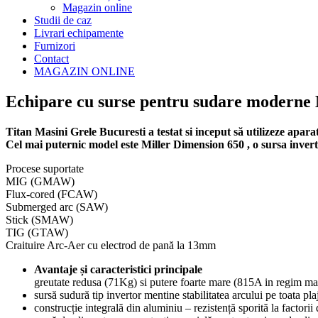
Magazin online
Studii de caz
Livrari echipamente
Furnizori
Contact
MAGAZIN ONLINE
Echipare cu surse pentru sudare moderne M
Titan Masini Grele Bucuresti a testat si inceput să utilizeze apa
Cel mai puternic model este Miller Dimension 650 , o sursa invert
Procese suportate
MIG (GMAW)
Flux-cored (FCAW)
Submerged arc (SAW)
Stick (SMAW)
TIG (GTAW)
Craituire Arc-Aer cu electrod de pană la 13mm
Avantaje și caracteristici principale
greutate redusa (71Kg) si putere foarte mare (815A in regim m
sursă sudură tip invertor mentine stabilitatea arcului pe toata pl
construcție integrală din aluminiu – rezistență sporită la factori