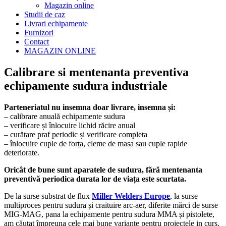
Magazin online
Studii de caz
Livrari echipamente
Furnizori
Contact
MAGAZIN ONLINE
Calibrare si mentenanta preventiva
echipamente sudura industriale
Parteneriatul nu insemna doar livrare, insemna și:
– calibrare anuală echipamente sudura
– verificare și înlocuire lichid răcire anual
– curățare praf periodic și verificare completa
– înlocuire cuple de forța, cleme de masa sau cuple rapide
deteriorate.
Oricât de bune sunt aparatele de sudura, fără mentenanta
preventivă periodica durata lor de viața este scurtata.
De la surse substrat de flux
Miller Welders Europe
, la surse
multiproces pentru sudura și craituire arc-aer, diferite mărci de surse
MIG-MAG, pana la echipamente pentru sudura MMA și pistolete,
am căutat împreuna cele mai bune variante pentru proiectele in curs.