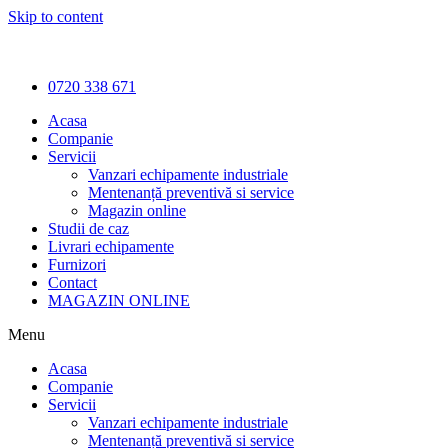
Skip to content
0720 338 671
Acasa
Companie
Servicii
Vanzari echipamente industriale
Mentenanță preventivă si service
Magazin online
Studii de caz
Livrari echipamente
Furnizori
Contact
MAGAZIN ONLINE
Menu
Acasa
Companie
Servicii
Vanzari echipamente industriale
Mentenanță preventivă si service